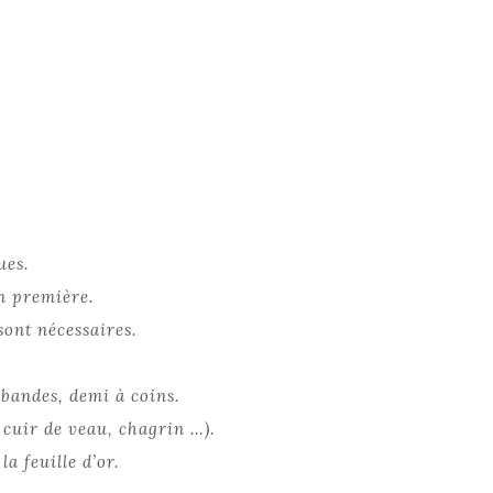
CLIENTS
CONTACT
ues.
on première.
sont nécessaires.
 bandes, demi à coins.
 cuir de veau, chagrin …).
a feuille d’or.