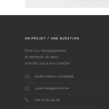
UN PROJET / UNE QUESTION
Pour tous renseignements
et demande de devis,
n'hésitez pas à me contacter.
DIJON | PARIS | LAUSANNE
casal.celia@gmail.com
(0)6 07 84 94 09